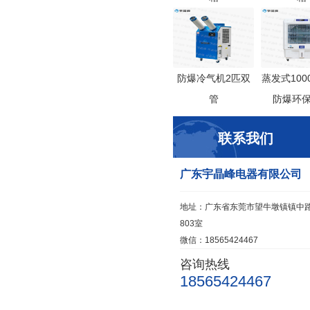
防爆冷气机2匹双
蒸发式100
管
防爆环
联系我们
广东宇晶峰电器有限公司
地址：广东省东莞市望牛墩镇镇中路
803室
微信：18565424467
咨询热线
18565424467