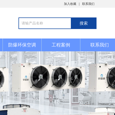
加入收藏
联系我们
防爆环保空调
工程案例
联系我们