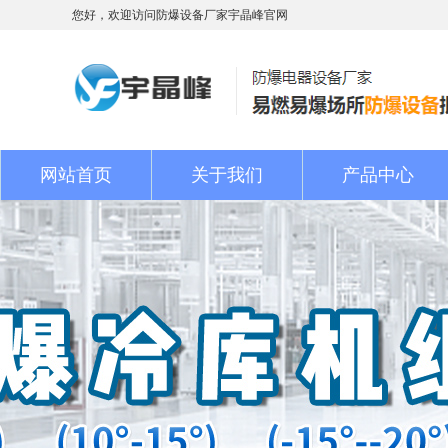
您好，欢迎访问防爆设备厂家宇晶峰官网
网站首页
关于我们
产品中心