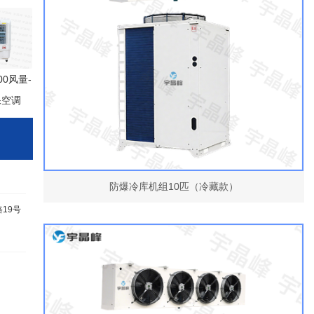
00风量-
保空调
防爆冷库机组10匹（冷藏款）
19号