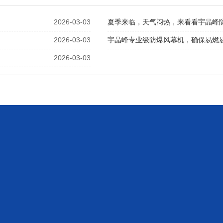
2026-03-03
夏季来临，天气闷热，来看看宇晶峰
2026-03-03
宇晶峰专业级防爆风幕机，确保易燃
2026-03-03
防爆冰箱
防爆冷气机