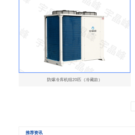
防爆冷库机组20匹（冷藏款）
推荐资讯