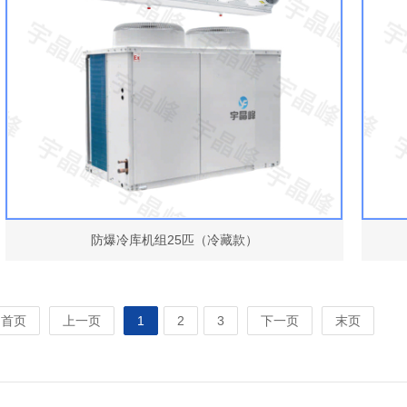
防爆冷库机组25匹（冷藏款）
首页
上一页
1
2
3
下一页
末页